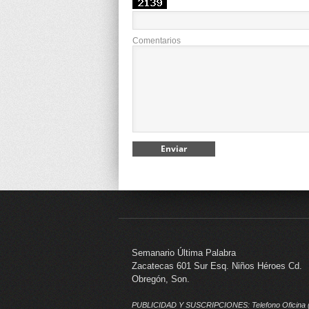
Comentarios
Semanario Última Palabra
Zacatecas 601 Sur Esq. Niños Héroes Cd.
Obregón, Son.
PUBLICIDAD Y SUSCRIPCIONES: Telefono Oficina 