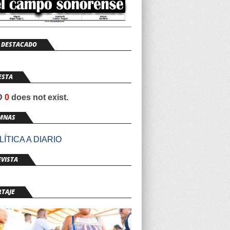
 DESTACADO
ESTA
ID
0
does not exist.
MNAS
ÍTICA A DIARIO
VISTA
RTAJE