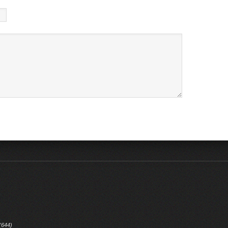
(644)