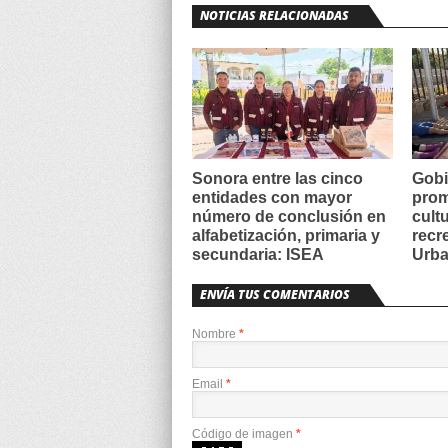
NOTICIAS RELACIONADAS
Sonora entre las cinco
Gobi
entidades con mayor
prom
número de conclusión en
cult
alfabetización, primaria y
recr
secundaria: ISEA
Urba
ENVÍA TUS COMENTARIOS
Nombre
*
Email
*
Código de imagen
*