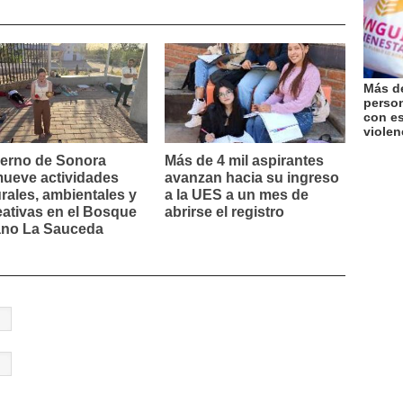
Más de
perso
con es
violen
erno de Sonora
Más de 4 mil aspirantes
ueve actividades
avanzan hacia su ingreso
urales, ambientales y
a la UES a un mes de
eativas en el Bosque
abrirse el registro
no La Sauceda