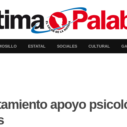
MOSILLO
ESTATAL
SOCIALES
CULTURAL
GA
tamiento apoyo psicol
s