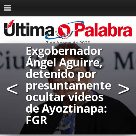
7 de Agosto de 2026
Realizan
cuarta Feria
<
por la Paz y
>
Jornada de
Servicios en
Cócorit