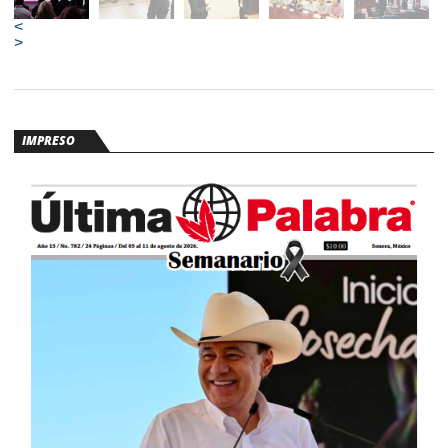
voluntaria más de 10 mil armas de fuego.
<
>
IMPRESO