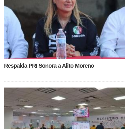
Honestidad y resultados: Presidenta Claudia Sheinbaum
destaca reducción del 49% en homicidios dolosos, de
septiembre de 2024 a mayo de 2026 La Presidenta de
México, Claudia Sheinbaum Pardo, destacó que, derivado
del trabajo permanente, riguroso, profesional y honesto
del Gabinete de Seguridad, con la Estrategia Nacional de
Respalda PRI Sonora a Alito Moreno
Seguridad se registra una disminución preliminar de 49
por ciento en los homicidios dolosos, al pasar de un
promedio diario de 86.9 en septiembre de 2024 a 44.3 en
mayo de 2026. “La reducción del 49 por ciento de los
homicidios tiene que ver con un trabajo permanente,
riguroso, profesional, honesto del Gabinete de Seguridad
en coordinación con otras instituciones y también con los
estados (...) A nosotros lo que nos interesa es la
construcción de la paz en México, es decir, disminuir los
delitos y eso se hace con Atención a las Causas y con cero
impunidad. Si hay personas, funcionarios públicos
vinculados con algún grupo delictivo se actúa, se procesa
(...) El trabajo que se ha hecho en año y medio desde que
entramos ha dado un resultado muy importante que
muestra cómo se hizo, no solamente el número frío ahí, 49