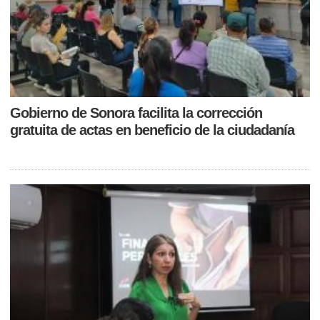
por ciento menos homicidios dolosos. Es un trabajo diario,
cotidiano, permanente”, puntualizó en la conferencia
matutina: “Las mañaneras del pueblo”. La Jefa del
Ejecutivo Federal destacó que la Estrategia Nacional de
Seguridad ha permitido la desarticulación de 2 mil 400
laboratorios clandestinos y áreas de concentración para la
producción de metanfetaminas; el aseguramiento de 400
toneladas de drogas; así como la reducción de 76 por
ciento en los decomisos de fentanilo en la frontera con
Estados Unidos —ya que se están incautando pastillas de
fentanilo en México— lo que representa una disminución
de 863 a 208 kilos, de octubre de 2024 a abril de 2026, de
Gobierno de Sonora facilita la corrección
acuerdo con datos de la Oficina de Aduanas y Protección
gratuita de actas en beneficio de la ciudadanía
Fronteriza de los Estados Unidos (CBP, por sus siglas en
inglés). Asimismo, resaltó que entre los resultados se
destaca la detención de cerca de 54 mil 300 presuntos
delincuentes; además de que, con la Atención a las
Causas, 6 mil 798 jóvenes han sido incorporados a la
educación, al empleo, al deporte y la cultura. “Es un
trabajo que además da resultados todos los días, hay una
detención, disminuye la violencia, además no es que con
la detención te vas del territorio, no. Hay que quedarse en
territorio, hay que seguir con la investigación, es un
trabajo muy profesional de instituciones muy sólidas en el
país (..) Vamos a seguir trabajando y a dar resultados”,
añadió. El secretario de Seguridad y Protección
Ciudadana, Omar García Harfuch, detalló que la
disminución en los homicidios dolosos tiene que ver con
factores como la Consolidación de la Guardia Nacional con
una inversión histórica con más de 600 cuarteles en todo
el país, así como la presencia en territorio de 120 mil
elementos y el Fortalecimiento de la Inteligencia y la