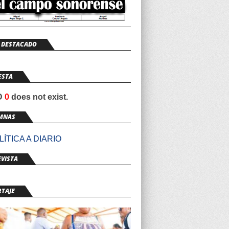
 DESTACADO
ESTA
ID
0
does not exist.
MNAS
ÍTICA A DIARIO
VISTA
RTAJE