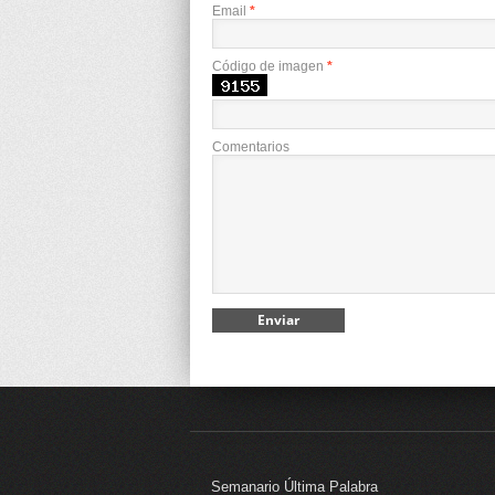
Email
*
Código de imagen
*
Comentarios
Semanario Última Palabra